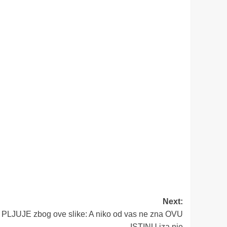
Next:
 PLJUJE zbog ove slike: A niko od vas ne zna OVU
ISTINU iza nje