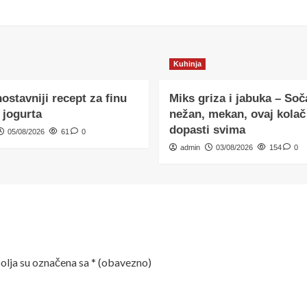
Kuhinja
ostavniji recept za finu
Miks griza i jabuka – Soč
 jogurta
nežan, mekan, ovaj kolač
dopasti svima
05/08/2026
61
0
admin
03/08/2026
154
0
lja su označena sa
* (obavezno)