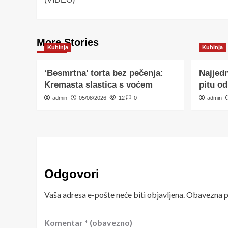
More Stories
Kuhinja
Kuhinja
‘Besmrtna’ torta bez pečenja:
Najjedn
Kremasta slastica s voćem
pitu od
admin
05/08/2026
12
0
admin
Odgovori
Vaša adresa e-pošte neće biti objavljena.
Obavezna po
Komentar
* (obavezno)