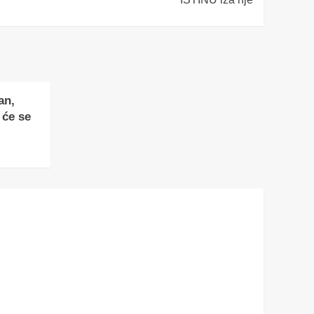
an,
 će se