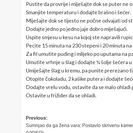
Pustite da provrije i miješajte dok se puter ne o
Smanjite temperaturu i dodajte brašno i šećer.
Miješajte dok se tijesto ne počne odvajati od s
Dodajte jedno po jedno jaje dobro miješajući.
Uspite smjesu u kesu na kojoj ste napravili rupicu 
Pecite 15 minuta na 230 stepeni i 20 minuta na
Za fil umutite puding i mlijeko po uputama na p
Umutite vrhnje u šlag i dodajte ¼ šolje šećera u p
Umiješajte šlag u kremu, pa punite prerezano ti
Otopite čokoladu, 2 kašike putera i dodajte šećer
Dodajte vrelu vodu, ostavite da se malo ohladi 
Ostavite u frižider da se ohladi.
Post
Previous:
Sumnjao da ga žena vara: Postavio skrivenu kamer
navigation
(VIDEO)