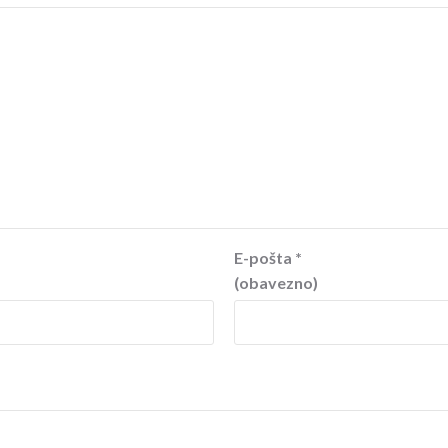
E-pošta
*
(obavezno)