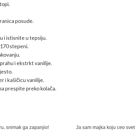
topi.
tranica posude.
i istisnite u tepsiju.
 170 stepeni.
akovanju.
rahu i ekstrkt vanilije.
jesto.
 i kašičicu vanilije.
pa prespite preko kolača.
u, snimak ga zapanjio!
Ja sam majka koju ceo svet