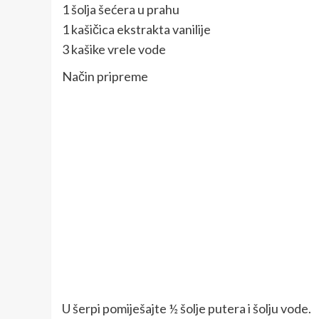
1 šolja šećera u prahu
1 kašičica ekstrakta vanilije
3 kašike vrele vode
Način pripreme
U šerpi pomiješajte ½ šolje putera i šolju vode.