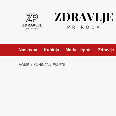
Skip
to
content
Naslovna
Kuhinja
Moda i lepota
Zdravlje
HOME
KUHINJA
EKLERI