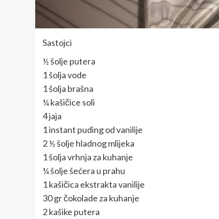
Sastojci
½ šolje putera
1 šolja vode
1 šolja brašna
¼ kašičice soli
4 jaja
1 instant puding od vanilije
2 ½ šolje hladnog mlijeka
1 šolja vrhnja za kuhanje
¼ šolje šećera u prahu
1 kašičica ekstrakta vanilije
30 gr čokolade za kuhanje
2 kašike putera