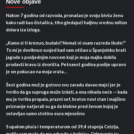
Nove objave
Nakon 7 godina od razvoda, pronašao je svoju bivšu ženu
kako radi kao čistačica, tiho gledajući haljinu vrednu milion
dolara iza izloga.
„Kamo si ti krenuo, budalo? Nemaš ni osam razreda škole!“
To mi je doviknuo susjed kad sam otišao u Španjolsku brati
jagode s posljednjim novcem koji je moja majka dobila
prodavši kravu iz dvorišta. Petnaest godina poslije upravo
je on pokucao na moja vrata…
Šest godina muž je gotovo svu zaradu davao majci jer je
tvrdio da ga supruga može izdati, a ona nikada neće — kada
mu je tvrtka propala, prazni sef, bratov novi stan i majčino
priznanje natjerali su ga da klekne pred ženom kojoj je
ostavljao samo stotinu eura mjesečno
S upalom pluća i temperaturom od 39,4 stupnja Celzija,
molila sam muža da me odvede u bolnicu. Odgovorio je: