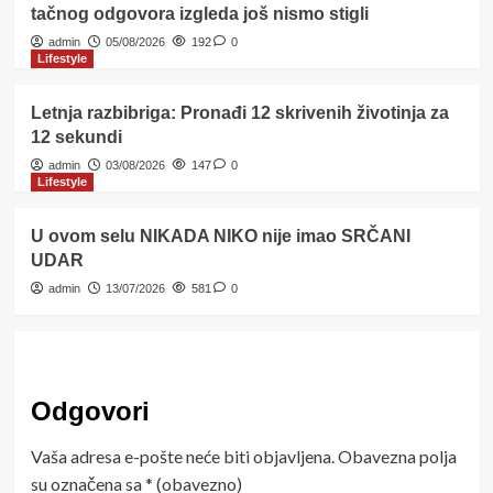
tačnog odgovora izgleda još nismo stigli
admin
05/08/2026
192
0
Lifestyle
Letnja razbibriga: Pronađi 12 skrivenih životinja za
12 sekundi
admin
03/08/2026
147
0
Lifestyle
U ovom selu NIKADA NIKO nije imao SRČANI
UDAR
admin
13/07/2026
581
0
Odgovori
Vaša adresa e-pošte neće biti objavljena.
Obavezna polja
su označena sa
* (obavezno)