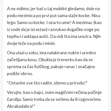
A ne vidimo, jer baš u taj mobilni gledamo, dole na
podu mezimica po prvi put sama slaže kocke. Nisu
lego. Samo su kocke. I ona to ume! A mezimac (kao
iz vode da je izrastao) razvukao dugačke noge po
tepihu i rasklapa autić. Da vidi šta ima unutra. Njih
dvoje leže na podu i misle.
Ona ulazi u sobu, ima nalakirane nokte i uredno
začešljanu kosu. Obukla je trenerku kao da se
sprema za čas fizičkog, pakuje ranac i značajno
podiže obrvu.
“Ostavite sve što radite, idemo u prirodu!”
Verujte, kao u bajci, ovim magičnim rečima počinje
čarolija. Samo treba da se setimo da ih izgovorimo.
Abrakadabra!”