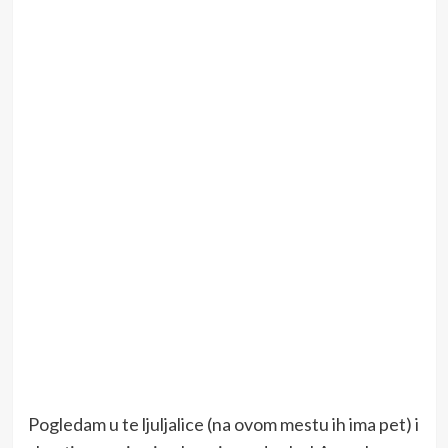
Pogledam u te ljuljalice (na ovom mestu ih ima pet) i