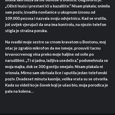
„Očisti kuću i prestani ići u kazalište.“ Nisam plakala; snimila
sam poziv, izvadila novčanice u ukupnom iznosu od
109.000 pezosa i nazvala svoju odvjetnicu. Kad se vratila,
još uvijek vjerujući da ona ima kontrolu, na njezin telefon
stigla je strašna poruka.
Na svadbi moje sestre sa crnom kravatom u Bostonu, moj
otac je zgrabio mikrofon da me ismeje, prosuvši tacnu
krvavocrvenog vina preko moje haljine od svile po
narudžbini. „Ti si jadna, lažljiva usedelica,“ podsmehnula se
moja majka, dok se 300 gostiju smejalo. Nisam plakala ni
vrisnula. Mirno sam obrisala lice i uputila jedan telefonski
poziv. Dvadeset minuta kasnije, velika vrata su se otvorila.
Kada su videli ko je čovek koji je ušao bio, moja porodica je
pala na kolena…