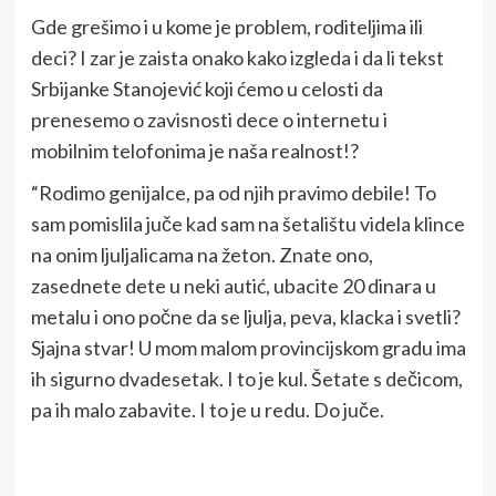
Gde grešimo i u kome je problem, roditeljima ili
deci? I zar je zaista onako kako izgleda i da li tekst
Srbijanke Stanojević koji ćemo u celosti da
prenesemo o zavisnosti dece o internetu i
mobilnim telofonima je naša realnost!?
“Rodimo genijalce, pa od njih pravimo debile! To
sam pomislila juče kad sam na šetalištu videla klince
na onim ljuljalicama na žeton. Znate ono,
zasednete dete u neki autić, ubacite 20 dinara u
metalu i ono počne da se ljulja, peva, klacka i svetli?
Sjajna stvar! U mom malom provincijskom gradu ima
ih sigurno dvadesetak. I to je kul. Šetate s dečicom,
pa ih malo zabavite. I to je u redu. Do juče.