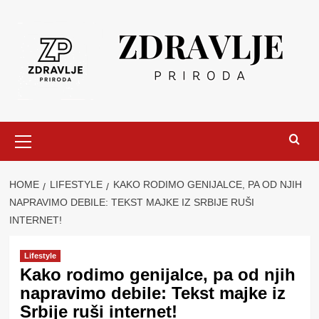
Skip
to
content
Primary
Menu
HOME
LIFESTYLE
KAKO RODIMO GENIJALCE, PA OD NJIH
NAPRAVIMO DEBILE: TEKST MAJKE IZ SRBIJE RUŠI
INTERNET!
Lifestyle
Kako rodimo genijalce, pa od njih
napravimo debile: Tekst majke iz
Srbije ruši internet!