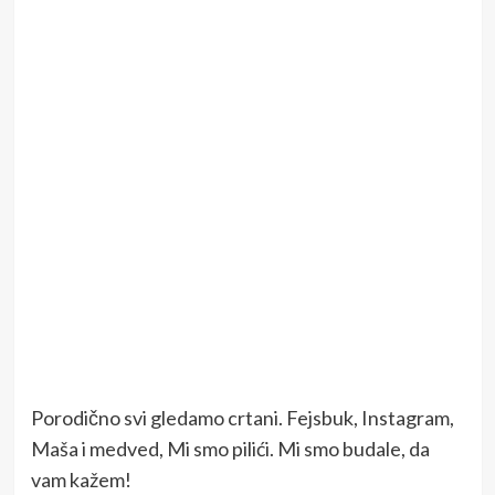
Porodično svi gledamo crtani. Fejsbuk, Instagram,
Maša i medved, Mi smo pilići. Mi smo budale, da
vam kažem!