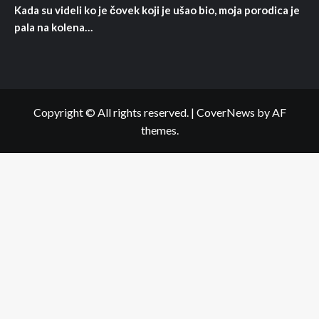
Kada su videli ko je čovek koji je ušao bio, moja porodica je
pala na kolena…
Copyright © All rights reserved.
|
CoverNews
by AF
themes.