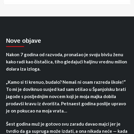
Nove objave
Nakon 7 godina od razvoda, pronašao je svoju bivšu ženu
kako radi kao čistačica, tiho gledajući haljinu vrednu milion
dolara iza izloga.
„Kamo si ti krenuo, budalo? Nemaš ni osam razreda škole!“
To mi je doviknuo susjed kad sam otišao u Španjolsku brati
jagode s posljednjim novcem koji je moja majka dobila
prodavši kravu iz dvorišta. Petnaest godina poslije upravo
je on pokucao na moja vrata…
Šest godina muž je gotovo svu zaradu davao majci jer je
tvrdio da ga supruga može izdati, a ona nikada neće — kada