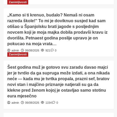
Zanimljivosti
„Kamo si ti krenuo, budalo? Nemaš ni osam
razreda škole!“ To mi je doviknuo susjed kad sam
otišao u Španjolsku brati jagode s posljednjim
novcem koji je moja majka dobila prodavši kravu iz
dvorišta. Petnaest godina poslije upravo je on
pokucao na moja vrata…
admin
06/08/2026
921
0
Zanimljivosti
Šest godina muž je gotovo svu zaradu davao majci
jer je tvrdio da ga supruga može izdati, a ona nikada
neće — kada mu je tvrtka propala, prazni sef, bratov
novi stan i majčino priznanje natjerali su ga da
klekne pred ženom kojoj je ostavljao samo stotinu
eura mjesečno
admin
06/08/2026
1154
0