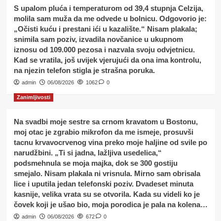
S upalom pluća i temperaturom od 39,4 stupnja Celzija,
molila sam muža da me odvede u bolnicu. Odgovorio je:
„Očisti kuću i prestani ići u kazalište.“ Nisam plakala;
snimila sam poziv, izvadila novčanice u ukupnom
iznosu od 109.000 pezosa i nazvala svoju odvjetnicu.
Kad se vratila, još uvijek vjerujući da ona ima kontrolu,
na njezin telefon stigla je strašna poruka.
admin
06/08/2026
1062
0
Zanimljivosti
Na svadbi moje sestre sa crnom kravatom u Bostonu,
moj otac je zgrabio mikrofon da me ismeje, prosuvši
tacnu krvavocrvenog vina preko moje haljine od svile po
narudžbini. „Ti si jadna, lažljiva usedelica,“
podsmehnula se moja majka, dok se 300 gostiju
smejalo. Nisam plakala ni vrisnula. Mirno sam obrisala
lice i uputila jedan telefonski poziv. Dvadeset minuta
kasnije, velika vrata su se otvorila. Kada su videli ko je
čovek koji je ušao bio, moja porodica je pala na kolena…
admin
06/08/2026
672
0