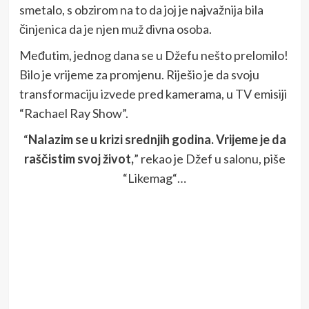
smetalo, s obzirom na to da joj je najvažnija bila
činjenica da je njen muž divna osoba.
Međutim, jednog dana se u Džefu nešto prelomilo!
Bilo je vrijeme za promjenu. Riješio je da svoju
transformaciju izvede pred kamerama, u TV emisiji
“Rachael Ray Show”.
“
Nalazim se u krizi srednjih godina. Vrijeme je da
raščistim svoj život,
” rekao je Džef u salonu, piše
“Likemag“…