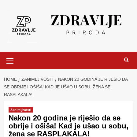
Skip
to
content
Primary
Menu
HOME
ZANIMLJIVOSTI
NAKON 20 GODINA JE RIJEŠIO DA
SE OBRIJE I OŠIŠA! KAD JE UŠAO U SOBU, ŽENA SE
RASPLAKALA!
Zanimljivosti
Nakon 20 godina je riješio da se
obrije i ošiša! Kad je ušao u sobu,
žena se RASPLAKALA!