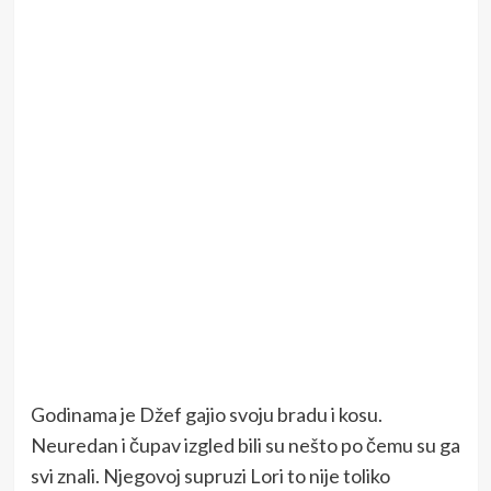
Godinama je Džef gajio svoju bradu i kosu.
Neuredan i čupav izgled bili su nešto po čemu su ga
svi znali. Njegovoj supruzi Lori to nije toliko