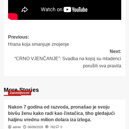
Post
Previous:
Hrana koja smanjuje znojenje
navigation
Next:
“CRNO VJENČANJE”: Svadba na kojoj su mladenci
porušili sva pravila
More Stories
Zanimljivosti
Nakon 7 godina od razvoda, pronašao je svoju
bivšu ženu kako radi kao čistačica, tiho gledajući
haljinu vrednu milion dolara iza izloga.
admin
06/08/2026
762
0