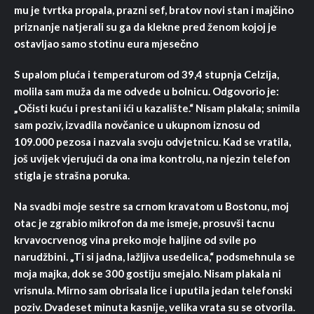
mu je tvrtka propala, prazni sef, bratov novi stan i majčino
priznanje natjerali su ga da klekne pred ženom kojoj je
ostavljao samo stotinu eura mjesečno
S upalom pluća i temperaturom od 39,4 stupnja Celzija,
molila sam muža da me odvede u bolnicu. Odgovorio je:
„Očisti kuću i prestani ići u kazalište.“ Nisam plakala; snimila
sam poziv, izvadila novčanice u ukupnom iznosu od
109.000 pezosa i nazvala svoju odvjetnicu. Kad se vratila,
još uvijek vjerujući da ona ima kontrolu, na njezin telefon
stigla je strašna poruka.
Na svadbi moje sestre sa crnom kravatom u Bostonu, moj
otac je zgrabio mikrofon da me ismeje, prosuvši tacnu
krvavocrvenog vina preko moje haljine od svile po
narudžbini. „Ti si jadna, lažljiva usedelica,“ podsmehnula se
moja majka, dok se 300 gostiju smejalo. Nisam plakala ni
vrisnula. Mirno sam obrisala lice i uputila jedan telefonski
poziv. Dvadeset minuta kasnije, velika vrata su se otvorila.