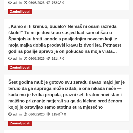
admin
06/08/2026
762
0
Zanimljivosti
„Kamo si ti krenuo, budalo? Nemaš ni osam razreda
škole!“ To mi je doviknuo susjed kad sam otišao u
Španjolsku brati jagode s posljednjim novcem koji je
moja majka dobila prodavši kravu iz dvorišta. Petnaest
godina poslije upravo je on pokucao na moja vrata…
admin
06/08/2026
921
0
Zanimljivosti
Šest godina muž je gotovo svu zaradu davao majci jer je
tvrdio da ga supruga može izdati, a ona nikada neće —
kada mu je tvrtka propala, prazni sef, bratov novi stan i
majčino priznanje natjerali su ga da klekne pred ženom
kojoj je ostavljao samo stotinu eura mjesečno
admin
06/08/2026
1154
0
Zanimljivosti